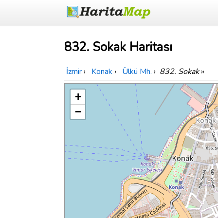
832. Sokak Haritası
İzmir
›
Konak
›
Ülkü Mh.
›
832. Sokak
»
+
−