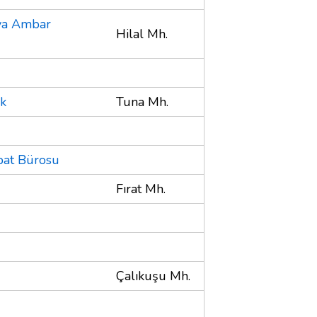
ya Ambar
Hilal Mh.
ak
Tuna Mh.
ibat Bürosu
Fırat Mh.
Çalıkuşu Mh.