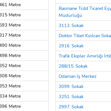
461 Metre
Basmane Tcdd Ticaret Eş
315 Metre
Müdürlüğü
593 Metre
3113. Sokak
317 Metre
Doktor Tibet Kızılcan Sok
490 Metre
2916. Sokak
498 Metre
Trafik Ekipler Amirliği İrt
352 Metre
288/15. Sokak
308 Metre
Odaman İş Merkez
353 Metre
3099. Sokak
334 Metre
3251. Sokak
396 Metre
2997. Sokak