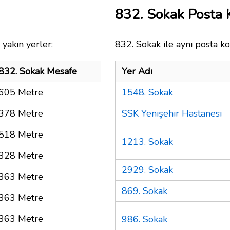
832. Sokak Posta
yakın yerler:
832. Sokak ile aynı posta ko
832. Sokak Mesafe
Yer Adı
605 Metre
1548. Sokak
378 Metre
SSK Yenişehir Hastanesi
518 Metre
1213. Sokak
328 Metre
2929. Sokak
363 Metre
869. Sokak
363 Metre
363 Metre
986. Sokak