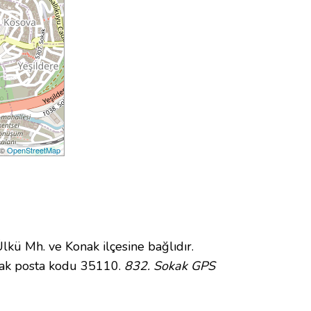
 ©
OpenStreetMap
ü Mh. ve Konak ilçesine bağlıdır.
kak posta kodu 35110.
832. Sokak GPS