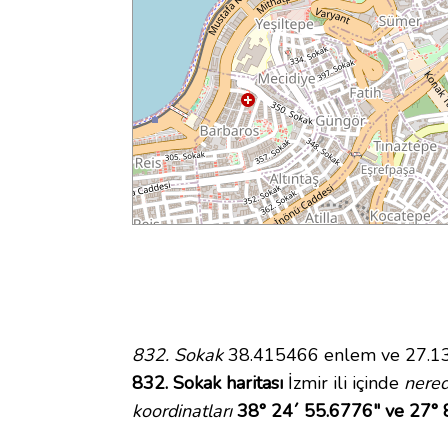
832. Sokak
38.415466 enlem ve 27.136
832. Sokak haritası
İzmir ili içinde
nere
koordinatları
38° 24´ 55.6776" ve 27° 