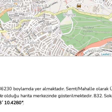
Leaflet
|
230 boylamda yer almaktadır. Semt/Mahalle olarak Ülk
de
olduğu harita merkezinde gösterilmektedir. 832. So
8´ 10.4280"
.