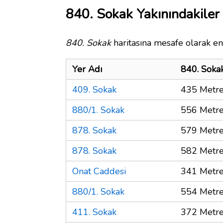
840. Sokak Yakınındakiler
840. Sokak
haritasına mesafe olarak en 
Yer Adı
840. Soka
409. Sokak
435 Metr
880/1. Sokak
556 Metr
878. Sokak
579 Metr
878. Sokak
582 Metr
Onat Caddesi
341 Metr
880/1. Sokak
554 Metr
411. Sokak
372 Metr