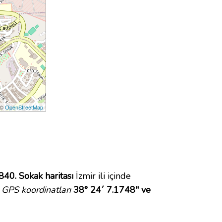
 ©
OpenStreetMap
840. Sokak haritası
İzmir ili içinde
GPS koordinatları
38° 24´ 7.1748" ve