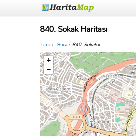
840. Sokak Haritası
İzmir
›
Buca
›
840. Sokak
»
+
−