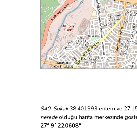
840. Sokak
38.401993 enlem ve 27.156
nerede
olduğu harita merkezinde göste
27° 9´ 22.0608"
.