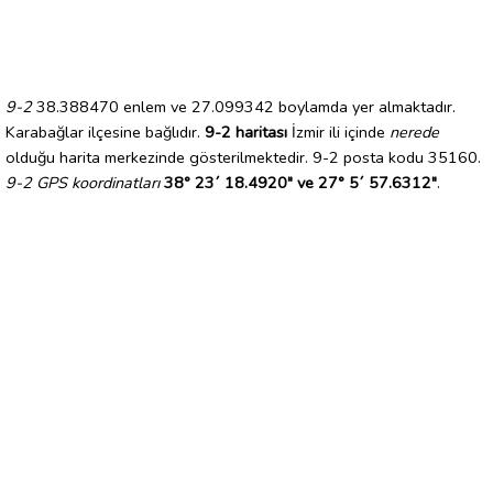
9-2
38.388470 enlem ve 27.099342 boylamda yer almaktadır.
Karabağlar ilçesine bağlıdır.
9-2 haritası
İzmir ili içinde
nerede
olduğu harita merkezinde gösterilmektedir. 9-2 posta kodu 35160.
9-2 GPS koordinatları
38° 23´ 18.4920" ve 27° 5´ 57.6312"
.