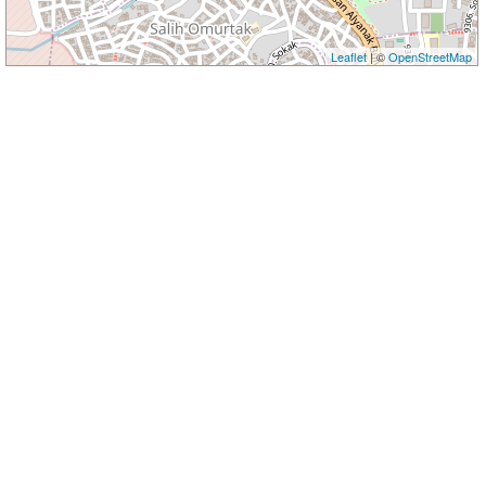
Leaflet
| ©
OpenStreetMap