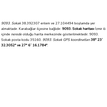
9093. Sokak
38.392307 enlem ve 27.104494 boylamda yer
almaktadır. Karabağlar ilçesine bağlıdır.
9093. Sokak haritası
İzmir ili
içinde
nerede
olduğu harita merkezinde gösterilmektedir. 9093.
Sokak posta kodu 35160.
9093. Sokak GPS koordinatları
38° 23´
32.3052" ve 27° 6´ 16.1784"
.