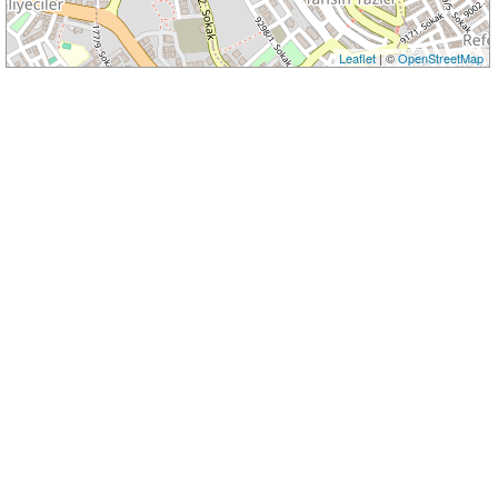
Leaflet
| ©
OpenStreetMap