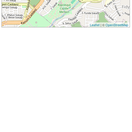
Leaflet
| ©
OpenStreetMap