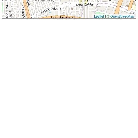
Leaflet
| ©
OpenStreetMap