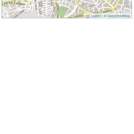
Leaflet
| ©
OpenStreetMap