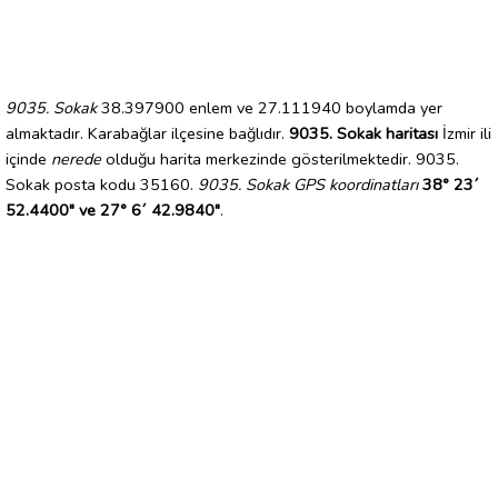
9035. Sokak
38.397900 enlem ve 27.111940 boylamda yer
almaktadır. Karabağlar ilçesine bağlıdır.
9035. Sokak haritası
İzmir ili
içinde
nerede
olduğu harita merkezinde gösterilmektedir. 9035.
Sokak posta kodu 35160.
9035. Sokak GPS koordinatları
38° 23´
52.4400" ve 27° 6´ 42.9840"
.