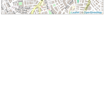
Leaflet
| ©
OpenStreetMap