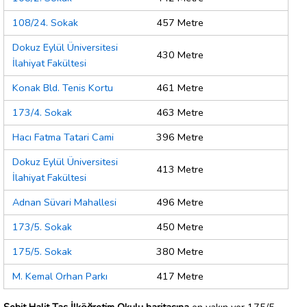
108/24. Sokak
457 Metre
Dokuz Eylül Üniversitesi
430 Metre
İlahiyat Fakültesi
Konak Bld. Tenis Kortu
461 Metre
173/4. Sokak
463 Metre
Hacı Fatma Tatari Cami
396 Metre
Dokuz Eylül Üniversitesi
413 Metre
İlahiyat Fakültesi
Adnan Süvari Mahallesi
496 Metre
173/5. Sokak
450 Metre
175/5. Sokak
380 Metre
M. Kemal Orhan Parkı
417 Metre
Şehit Halit Taş İlköğretim Okulu haritasına
en yakın yer 175/5.