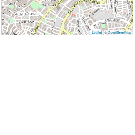
Leaflet
| ©
OpenStreetMap