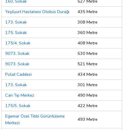
160. Sokak
527 Metre
Yeşilyurt Hastanesi Otobüs Durağı
435 Metre
173. Sokak
308 Metre
175. Sokak
360 Metre
175/4. Sokak
408 Metre
9073. Sokak
530 Metre
9073. Sokak
521 Metre
Polat Caddesi
434 Metre
173. Sokak
301 Metre
Can Tıp Merkez
490 Metre
175/5. Sokak
422 Metre
Egemar Özel Tıbbi Görüntüleme
493 Metre
Merkezi