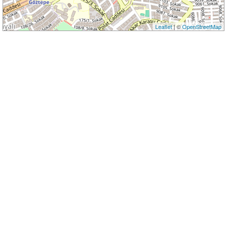
Leaflet
| ©
OpenStreetMap