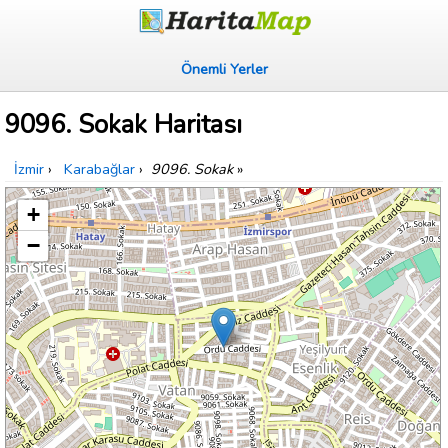
Önemli Yerler
9096. Sokak Haritası
İzmir
›
Karabağlar
›
9096. Sokak
»
+
−