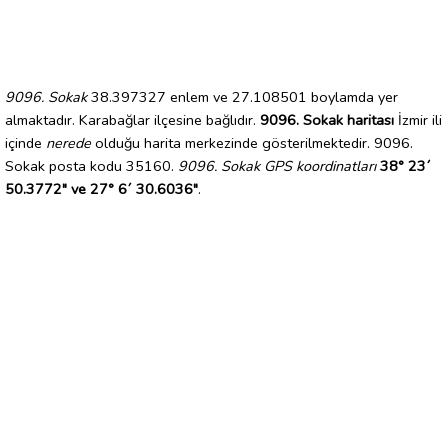
9096. Sokak
38.397327 enlem ve 27.108501 boylamda yer
almaktadır. Karabağlar ilçesine bağlıdır.
9096. Sokak haritası
İzmir ili
içinde
nerede
olduğu harita merkezinde gösterilmektedir. 9096.
Sokak posta kodu 35160.
9096. Sokak GPS koordinatları
38° 23´
50.3772" ve 27° 6´ 30.6036"
.