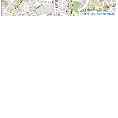
Leaflet
| ©
OpenStreetMap