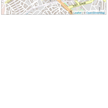
Leaflet
| ©
OpenStreetMap