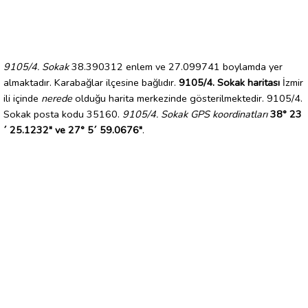
9105/4. Sokak
38.390312 enlem ve 27.099741 boylamda yer
almaktadır. Karabağlar ilçesine bağlıdır.
9105/4. Sokak haritası
İzmir
ili içinde
nerede
olduğu harita merkezinde gösterilmektedir. 9105/4.
Sokak posta kodu 35160.
9105/4. Sokak GPS koordinatları
38° 23
´ 25.1232" ve 27° 5´ 59.0676"
.