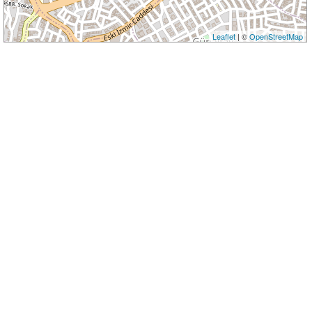
Leaflet
| ©
OpenStreetMap