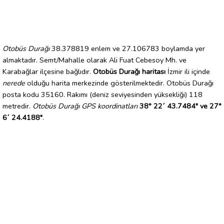
Otobüs Durağı
38.378819 enlem ve 27.106783 boylamda yer
almaktadır. Semt/Mahalle olarak Ali Fuat Cebesoy Mh. ve
Karabağlar ilçesine bağlıdır.
Otobüs Durağı haritası
İzmir ili içinde
nerede
olduğu harita merkezinde gösterilmektedir. Otobüs Durağı
posta kodu 35160. Rakımı (deniz seviyesinden yüksekliği) 118
metredir.
Otobüs Durağı GPS koordinatları
38° 22´ 43.7484" ve 27°
6´ 24.4188"
.