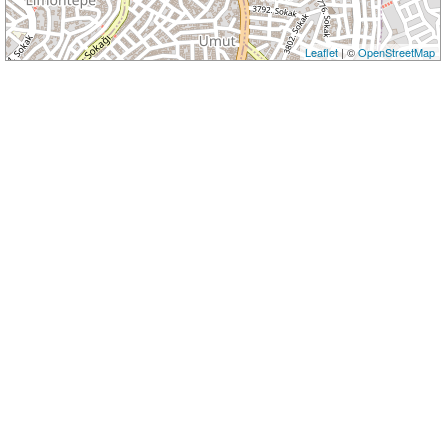
Leaflet
| ©
OpenStreetMap