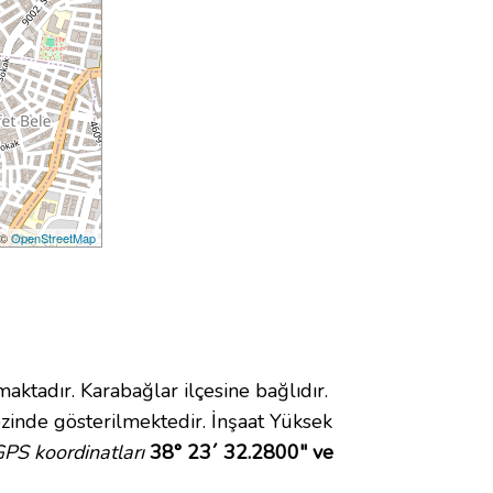
 ©
OpenStreetMap
adır. Karabağlar ilçesine bağlıdır.
inde gösterilmektedir. İnşaat Yüksek
PS koordinatları
38° 23´ 32.2800" ve