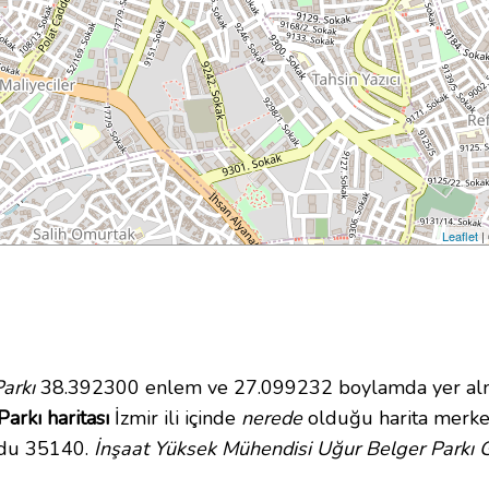
Leaflet
|
arkı
38.392300 enlem ve 27.099232 boylamda yer almakt
arkı haritası
İzmir ili içinde
nerede
olduğu harita merkez
odu 35140.
İnşaat Yüksek Mühendisi Uğur Belger Parkı G