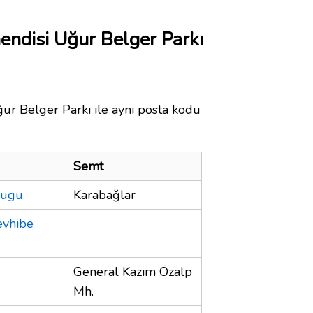
endisi Uğur Belger Parkı
ur Belger Parkı ile aynı posta kodu
Semt
lugu
Karabağlar
evhibe
General Kazım Özalp
Mh.