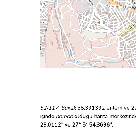
52/117. Sokak
38.391392 enlem ve 27.
içinde
nerede
olduğu harita merkezind
29.0112" ve 27° 5´ 54.3696"
.