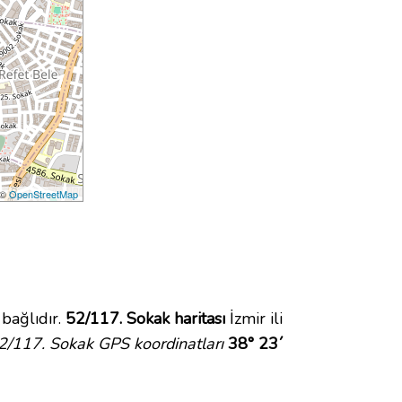
 ©
OpenStreetMap
bağlıdır.
52/117. Sokak haritası
İzmir ili
2/117. Sokak GPS koordinatları
38° 23´