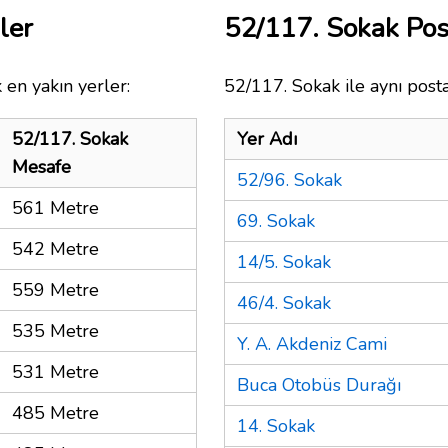
ler
52/117. Sokak Po
 en yakın yerler:
52/117. Sokak ile aynı post
52/117. Sokak
Yer Adı
Mesafe
52/96. Sokak
561 Metre
69. Sokak
542 Metre
14/5. Sokak
559 Metre
46/4. Sokak
535 Metre
Y. A. Akdeniz Cami
531 Metre
Buca Otobüs Durağı
485 Metre
14. Sokak