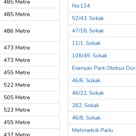
485 Metre
No:124
485 Metre
52/43. Sokak
47/18. Sokak
486 Metre
11/1. Sokak
473 Metre
108/49. Sokak
473 Metre
Esenyalı Park Otobüs Dur
455 Metre
46/6. Sokak
522 Metre
46/22. Sokak
505 Metre
282. Sokak
523 Metre
46/8. Sokak
455 Metre
Mehmetcik Parkı
437 Metre