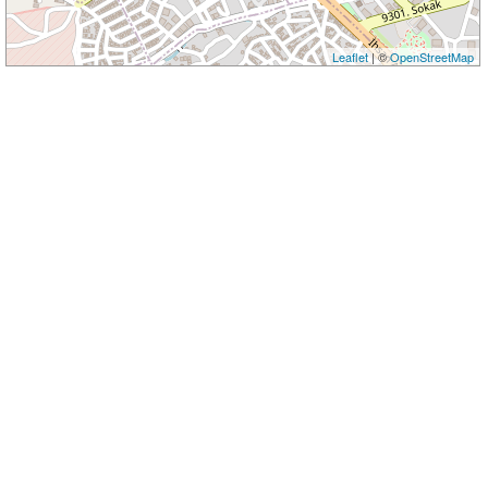
Leaflet
| ©
OpenStreetMap