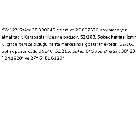
52/169. Sokak
38.390045 enlem ve 27.097670 boylamda yer
almaktadır. Karabağlar ilçesine bağlıdır.
52/169. Sokak haritası
İzmir
ili içinde
nerede
olduğu harita merkezinde gösterilmektedir. 52/169.
Sokak posta kodu 35140.
52/169. Sokak GPS koordinatları
38° 23
´ 24.1620" ve 27° 5´ 51.6120"
.