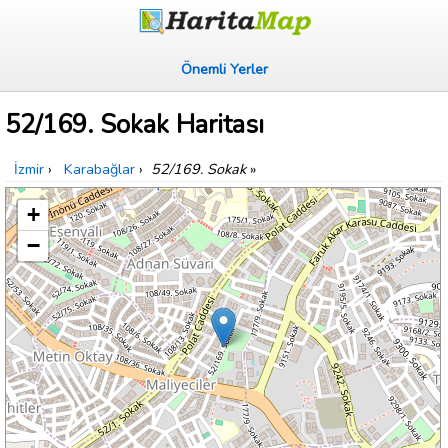
Önemli Yerler
52/169. Sokak Haritası
İzmir
›
Karabağlar
›
52/169. Sokak
»
+
−