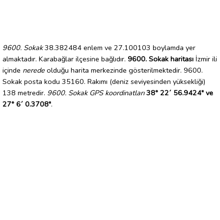
9600. Sokak
38.382484 enlem ve 27.100103 boylamda yer
almaktadır. Karabağlar ilçesine bağlıdır.
9600. Sokak haritası
İzmir ili
içinde
nerede
olduğu harita merkezinde gösterilmektedir. 9600.
Sokak posta kodu 35160. Rakımı (deniz seviyesinden yüksekliği)
138 metredir.
9600. Sokak GPS koordinatları
38° 22´ 56.9424" ve
27° 6´ 0.3708"
.