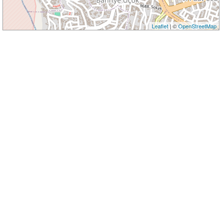
Leaflet
| ©
OpenStreetMap