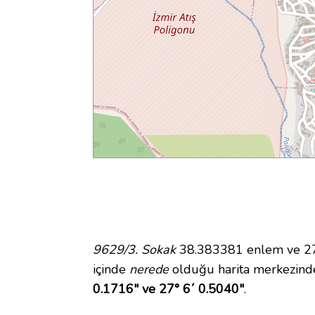
9629/3. Sokak
38.383381 enlem ve 27.
içinde
nerede
olduğu harita merkezind
0.1716" ve 27° 6´ 0.5040"
.