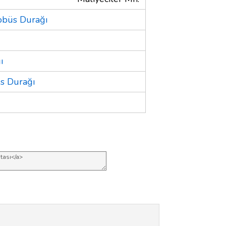
obüs Durağı
ı
s Durağı