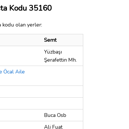
sta Kodu 35160
a kodu olan yerler:
Semt
Yüzbaşı
Şerafettin Mh.
e Öcal Aile
Buca Osb
Ali Fuat