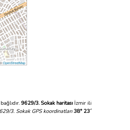
 ©
OpenStreetMap
bağlıdır.
9629/3. Sokak haritası
İzmir ili
629/3. Sokak GPS koordinatları
38° 23´