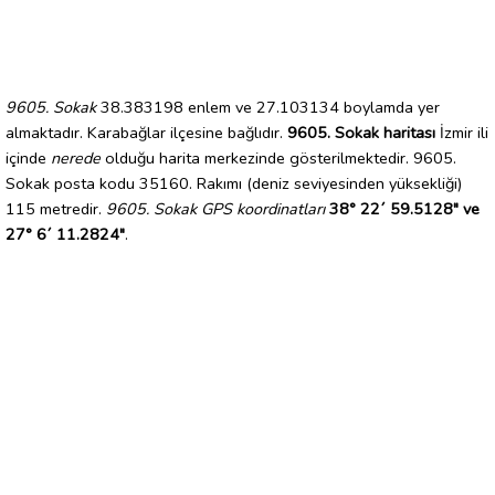
9605. Sokak
38.383198 enlem ve 27.103134 boylamda yer
almaktadır. Karabağlar ilçesine bağlıdır.
9605. Sokak haritası
İzmir ili
içinde
nerede
olduğu harita merkezinde gösterilmektedir. 9605.
Sokak posta kodu 35160. Rakımı (deniz seviyesinden yüksekliği)
115 metredir.
9605. Sokak GPS koordinatları
38° 22´ 59.5128" ve
27° 6´ 11.2824"
.