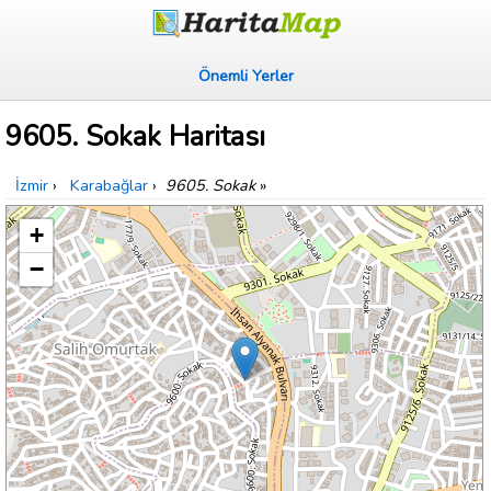
Önemli Yerler
9605. Sokak Haritası
İzmir
›
Karabağlar
›
9605. Sokak
»
+
−