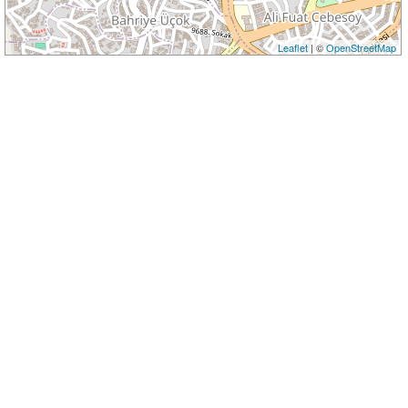
Leaflet
| ©
OpenStreetMap