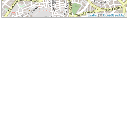
Leaflet
| ©
OpenStreetMap