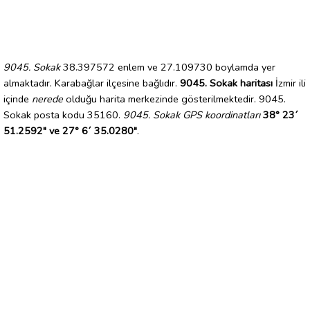
9045. Sokak
38.397572 enlem ve 27.109730 boylamda yer
almaktadır. Karabağlar ilçesine bağlıdır.
9045. Sokak haritası
İzmir ili
içinde
nerede
olduğu harita merkezinde gösterilmektedir. 9045.
Sokak posta kodu 35160.
9045. Sokak GPS koordinatları
38° 23´
51.2592" ve 27° 6´ 35.0280"
.