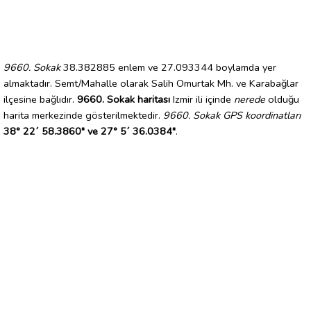
9660. Sokak
38.382885 enlem ve 27.093344 boylamda yer
almaktadır. Semt/Mahalle olarak Salih Omurtak Mh. ve Karabağlar
ilçesine bağlıdır.
9660. Sokak haritası
Izmir ili içinde
nerede
olduğu
harita merkezinde gösterilmektedir.
9660. Sokak GPS koordinatları
38° 22´ 58.3860" ve 27° 5´ 36.0384"
.