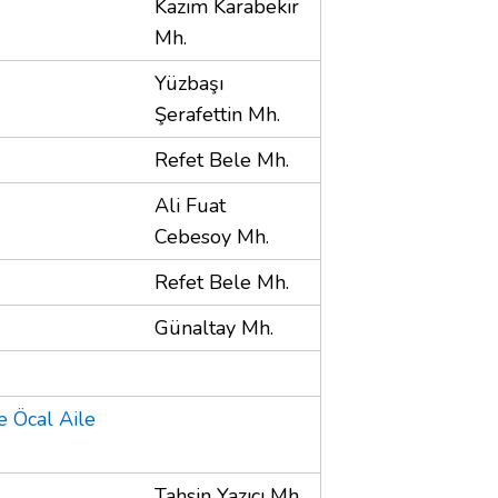
Kazım Karabekir
Mh.
Yüzbaşı
Şerafettin Mh.
Refet Bele Mh.
Ali Fuat
Cebesoy Mh.
Refet Bele Mh.
Günaltay Mh.
e Öcal Aile
Tahsin Yazıcı Mh.