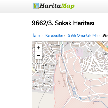
9662/3. Sokak Haritası
İzmir
›
Karabağlar
›
Salih Omurtak Mh.
›
96
+
−