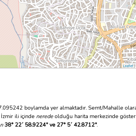
Leaflet
|
095242 boylamda yer almaktadır. Semt/Mahalle olara
İzmir ili içinde
nerede
olduğu harita merkezinde göster
rı
38° 22´ 58.9224" ve 27° 5´ 42.8712"
.