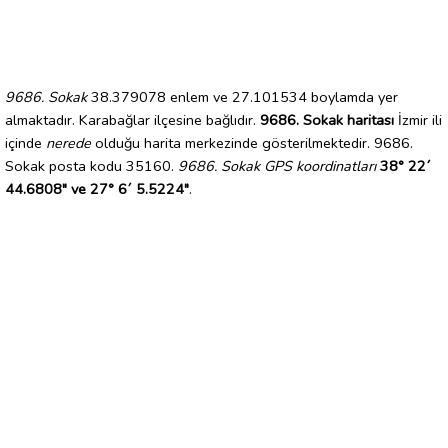
9686. Sokak
38.379078 enlem ve 27.101534 boylamda yer
almaktadır. Karabağlar ilçesine bağlıdır.
9686. Sokak haritası
İzmir ili
içinde
nerede
olduğu harita merkezinde gösterilmektedir. 9686.
Sokak posta kodu 35160.
9686. Sokak GPS koordinatları
38° 22´
44.6808" ve 27° 6´ 5.5224"
.