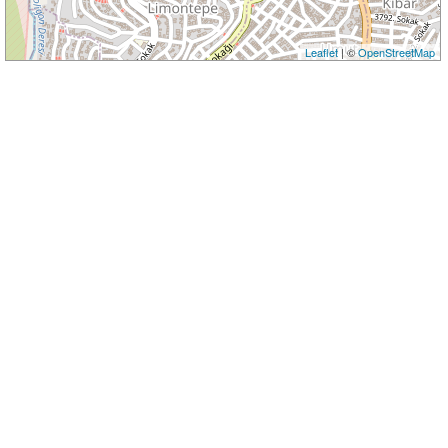
Leaflet
| ©
OpenStreetMap