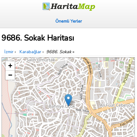
Önemli Yerler
9686. Sokak Haritası
İzmir
›
Karabağlar
›
9686. Sokak
»
+
−