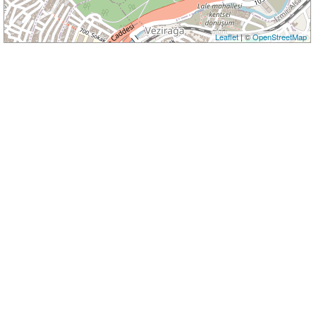
Leaflet
| ©
OpenStreetMap