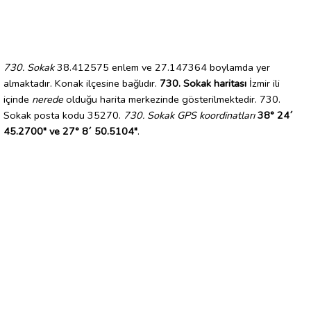
730. Sokak
38.412575 enlem ve 27.147364 boylamda yer
almaktadır. Konak ilçesine bağlıdır.
730. Sokak haritası
İzmir ili
içinde
nerede
olduğu harita merkezinde gösterilmektedir. 730.
Sokak posta kodu 35270.
730. Sokak GPS koordinatları
38° 24´
45.2700" ve 27° 8´ 50.5104"
.