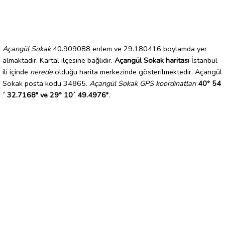
Açangül Sokak
40.909088 enlem ve 29.180416 boylamda yer
almaktadır. Kartal ilçesine bağlıdır.
Açangül Sokak haritası
İstanbul
ili içinde
nerede
olduğu harita merkezinde gösterilmektedir. Açangül
Sokak posta kodu 34865.
Açangül Sokak GPS koordinatları
40° 54
´ 32.7168" ve 29° 10´ 49.4976"
.