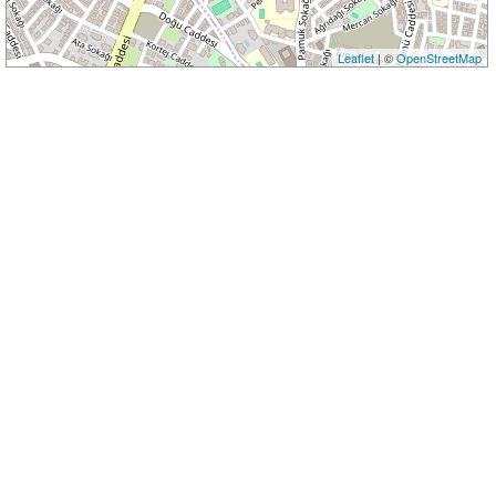
Leaflet
| ©
OpenStreetMap