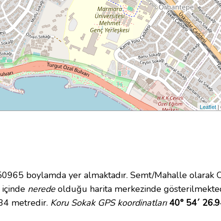
Leaflet
|
965 boylamda yer almaktadır. Semt/Mahalle olarak Orh
i içinde
nerede
olduğu harita merkezinde gösterilmekte
 34 metredir.
Koru Sokak GPS koordinatları
40° 54´ 26.9