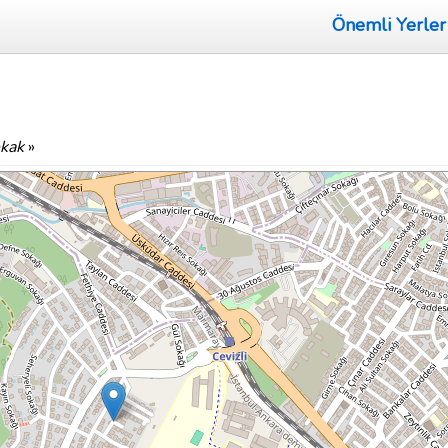
Önemli Yerler
kak
»