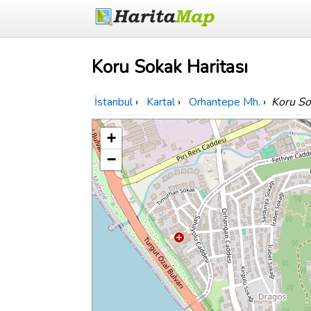
Koru Sokak Haritası
İstanbul
›
Kartal
›
Orhantepe Mh.
›
Koru So
+
−