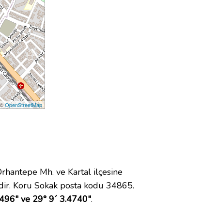
 ©
OpenStreetMap
antepe Mh. ve Kartal ilçesine
dir. Koru Sokak posta kodu 34865.
496" ve 29° 9´ 3.4740"
.