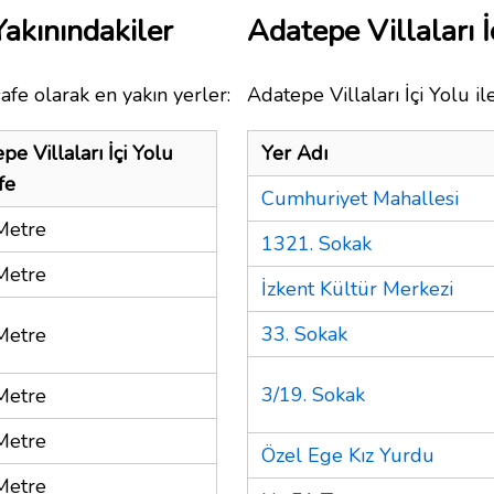
Yakınındakiler
Adatepe Villaları 
afe olarak en yakın yerler:
Adatepe Villaları İçi Yolu i
pe Villaları İçi Yolu
Yer Adı
fe
Cumhuriyet Mahallesi
Metre
1321. Sokak
Metre
İzkent Kültür Merkezi
33. Sokak
Metre
3/19. Sokak
Metre
Metre
Özel Ege Kız Yurdu
Metre