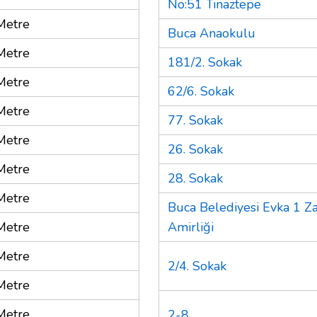
No:51 Tınaztepe
Metre
Buca Anaokulu
Metre
181/2. Sokak
Metre
62/6. Sokak
Metre
77. Sokak
Metre
26. Sokak
Metre
28. Sokak
Metre
Buca Belediyesi Evka 1 Za
Metre
Amirliği
Metre
2/4. Sokak
Metre
Metre
2-8