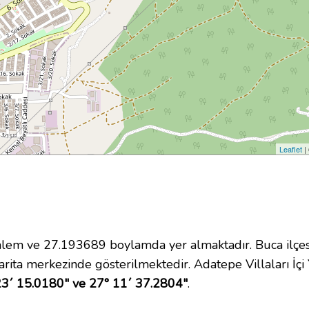
Leaflet
|
em ve 27.193689 boylamda yer almaktadır. Buca ilçesi
rita merkezinde gösterilmektedir. Adatepe Villaları İç
23´ 15.0180" ve 27° 11´ 37.2804"
.