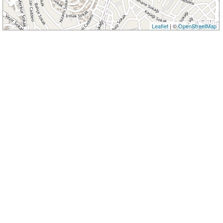
Leaflet
| ©
OpenStreetMap