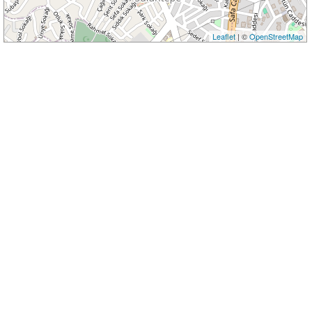
Leaflet
| ©
OpenStreetMap