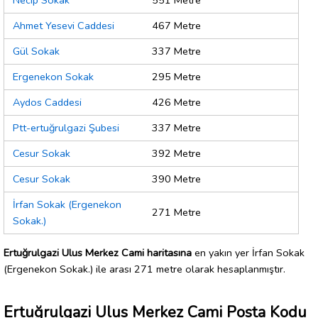
Necip Sokak
551 Metre
Ahmet Yesevi Caddesi
467 Metre
Gül Sokak
337 Metre
Ergenekon Sokak
295 Metre
Aydos Caddesi
426 Metre
Ptt-ertuğrulgazi Şubesi
337 Metre
Cesur Sokak
392 Metre
Cesur Sokak
390 Metre
İrfan Sokak (Ergenekon
271 Metre
Sokak.)
Ertuğrulgazi Ulus Merkez Cami haritasına
en yakın yer İrfan Sokak
(Ergenekon Sokak.) ile arası 271 metre olarak hesaplanmıştır.
Ertuğrulgazi Ulus Merkez Cami Posta Kodu