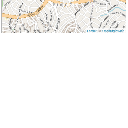
Leaflet
| ©
OpenStreetMap