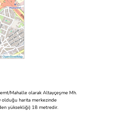
 ©
OpenStreetMap
emt/Mahalle olarak Altayçeşme Mh.
e
olduğu harita merkezinde
en yüksekliği) 18 metredir.