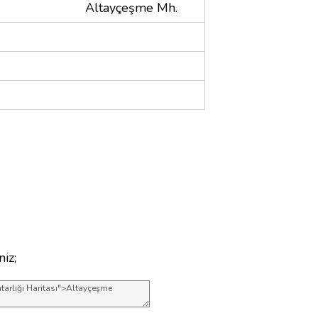
Altayçeşme Mh.
niz;