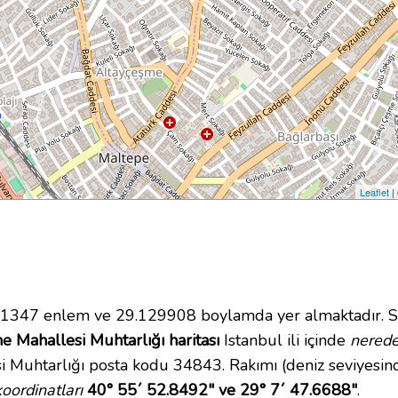
Leaflet
|
1347 enlem ve 29.129908 boylamda yer almaktadır. S
 Mahallesi Muhtarlığı haritası
Istanbul ili içinde
nered
 Muhtarlığı posta kodu 34843. Rakımı (deniz seviyesind
oordinatları
40° 55´ 52.8492" ve 29° 7´ 47.6688"
.