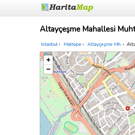
Altayçeşme Mahallesi Muhta
Istanbul
›
Maltepe
›
Altayçeşme Mh.
›
Alt
+
−