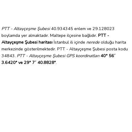
PTT - Altayçeşme Şubesi
40.934345 enlem ve 29.128023
boylamda yer almaktadır. Maltepe ilçesine bağlıdır.
PTT -
Altayçeşme Şubesi haritası
İstanbul ili içinde
nerede
olduğu harita
merkezinde gösterilmektedir. PTT - Altayçeşme Şubesi posta kodu
34843.
PTT - Altayçeşme Şubesi GPS koordinatları
40° 56´
3.6420" ve 29° 7´ 40.8828"
.