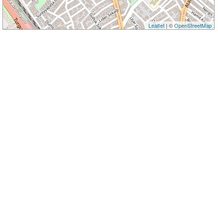
Leaflet
| ©
OpenStreetMap