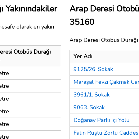
 Yakınındakiler
Arap Deresi Otobü
35160
mesafe olarak en yakın
Arap Deresi Otobüs Durağı i
eresi Otobüs Durağı
Yer Adı
e
9125/26. Sokak
tre
Maraşal Fevzi Çakmak Ca
tre
3961/1. Sokak
tre
9063. Sokak
tre
Doğanay Parkı İçi Yolu
tre
Fatin Rüştü Zorlu Caddes
tre