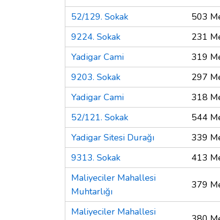
52/129. Sokak
503 Me
9224. Sokak
231 Me
Yadigar Cami
319 Me
9203. Sokak
297 Me
Yadigar Cami
318 Me
52/121. Sokak
544 Me
Yadigar Sitesi Durağı
339 Me
9313. Sokak
413 Me
Maliyeciler Mahallesi
379 Me
Muhtarlığı
Maliyeciler Mahallesi
380 Me