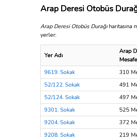
Arap Deresi Otobüs Durağı
Arap Deresi Otobüs Durağı
haritasına 
yerler:
Arap D
Yer Adı
Mesaf
9619. Sokak
310 Me
52/122. Sokak
491 Me
52/124. Sokak
497 Me
9301. Sokak
525 Me
9204. Sokak
372 Me
9208. Sokak
219 Me