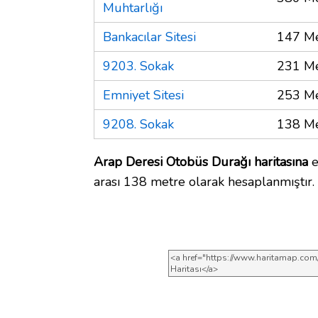
Muhtarlığı
Bankacılar Sitesi
147 Me
9203. Sokak
231 Me
Emniyet Sitesi
253 Me
9208. Sokak
138 Me
Arap Deresi Otobüs Durağı haritasına
e
arası 138 metre olarak hesaplanmıştır.