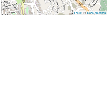
Leaflet
| ©
OpenStreetMap