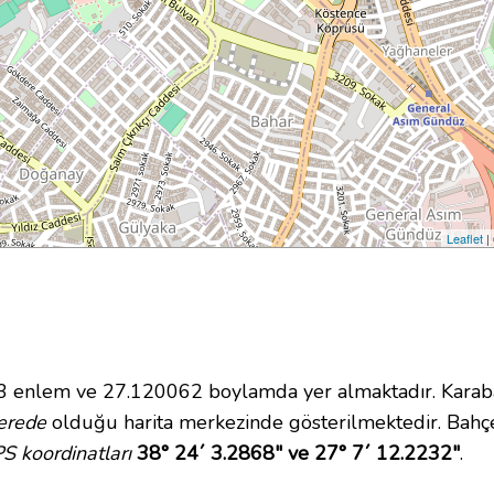
Leaflet
|
enlem ve 27.120062 boylamda yer almaktadır. Karabağ
erede
olduğu harita merkezinde gösterilmektedir. Bahç
S koordinatları
38° 24´ 3.2868" ve 27° 7´ 12.2232"
.