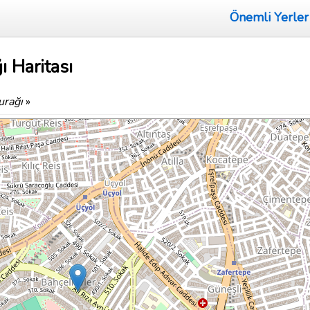
Önemli Yerler
 Haritası
urağı
»