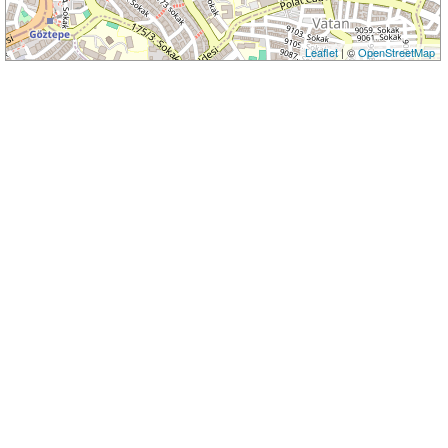
Leaflet
| ©
OpenStreetMap