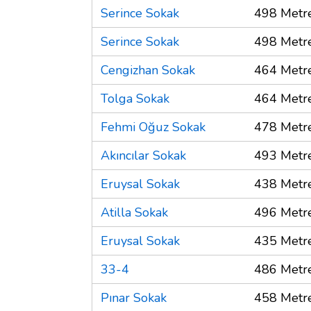
Serince Sokak
498 Metr
Serince Sokak
498 Metr
Cengizhan Sokak
464 Metr
Tolga Sokak
464 Metr
Fehmi Oğuz Sokak
478 Metr
Akıncılar Sokak
493 Metr
Eruysal Sokak
438 Metr
Atilla Sokak
496 Metr
Eruysal Sokak
435 Metr
33-4
486 Metr
Pınar Sokak
458 Metr