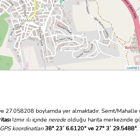
Leaflet
|
 27.058208 boylamda yer almaktadır. Semt/Mahalle o
itası
Izmir ili içinde
nerede
olduğu harita merkezinde gös
GPS koordinatları
38° 23´ 6.6120" ve 27° 3´ 29.5488"
.