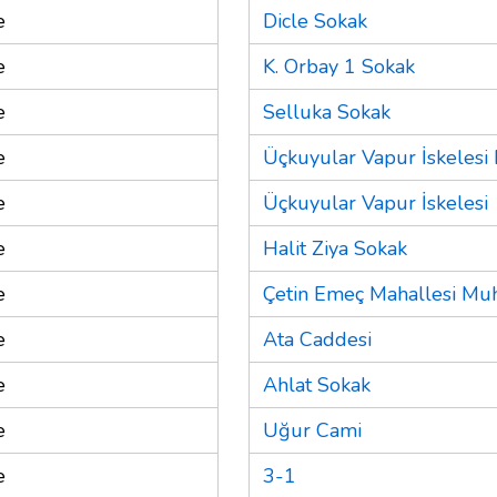
e
Dicle Sokak
e
K. Orbay 1 Sokak
e
Selluka Sokak
e
Üçkuyular Vapur İskelesi
e
Üçkuyular Vapur İskelesi
e
Halit Ziya Sokak
e
Çetin Emeç Mahallesi Muh
e
Ata Caddesi
e
Ahlat Sokak
e
Uğur Cami
e
3-1