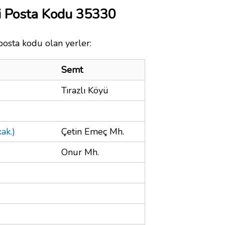
i Posta Kodu 35330
posta kodu olan yerler:
Semt
Tırazlı Köyü
ak.)
Çetin Emeç Mh.
Onur Mh.