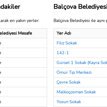
dakiler
Balçova Belediyes
arak en yakın yerler:
Balçova Belediyesi ile aynı 
elediyesi Mesafe
Yer Adı
e
Filiz Sokak
e
142-1
e
Gürsel 1 Sokak (Kayra Sok
e
Ömür Tıp Merkezi
e
Çevre Sokak
e
Malkoçosman Sokak
e
Yosun Sokak