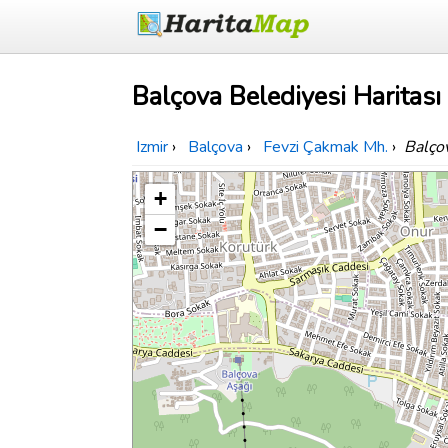
Balçova Belediyesi Haritası
Izmir
›
Balçova
›
Fevzi Çakmak Mh.
›
Balço
+
−