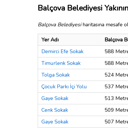
Balçova Belediyesi Yakının
Balçova Belediyesi
haritasına mesafe ol
Yer Adı
Balçova B
Demirci Efe Sokak
588 Metr
Timurlenk Sokak
588 Metr
Tolga Sokak
524 Metr
Çocuk Parkı İçi Yolu
537 Metr
Gaye Sokak
513 Metr
Cenk Sokak
509 Metr
Gaye Sokak
507 Metr