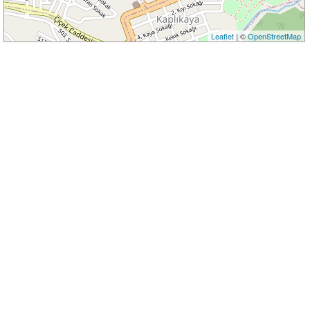
Leaflet
| ©
OpenStreetMap