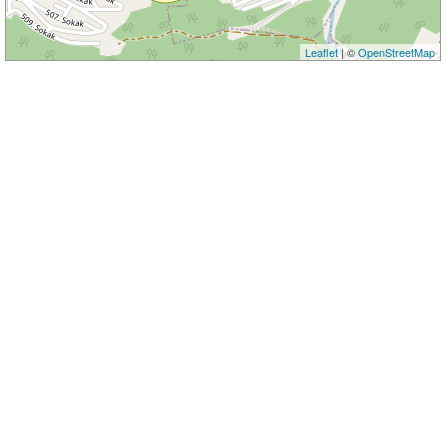
Leaflet
| ©
OpenStreetMap