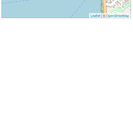
Leaflet
| ©
OpenStreetMap