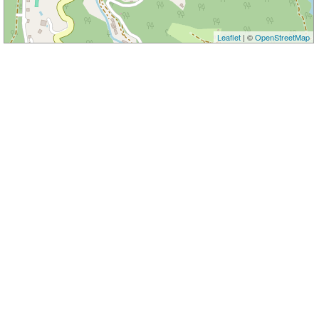
Leaflet
| ©
OpenStreetMap