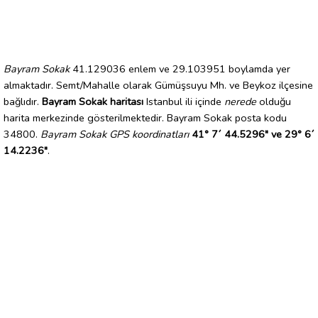
Bayram Sokak
41.129036 enlem ve 29.103951 boylamda yer
almaktadır. Semt/Mahalle olarak Gümüşsuyu Mh. ve Beykoz ilçesine
bağlıdır.
Bayram Sokak haritası
Istanbul ili içinde
nerede
olduğu
harita merkezinde gösterilmektedir. Bayram Sokak posta kodu
34800.
Bayram Sokak GPS koordinatları
41° 7´ 44.5296" ve 29° 6´
14.2236"
.