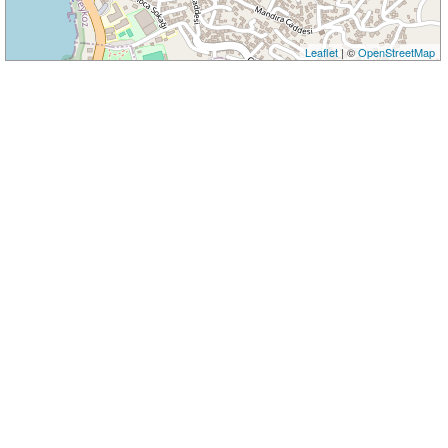
Leaflet
| ©
OpenStreetMap