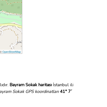
 ©
OpenStreetMap
ıdır.
Bayram Sokak haritası
İstanbul ili
ayram Sokak GPS koordinatları
41° 7´