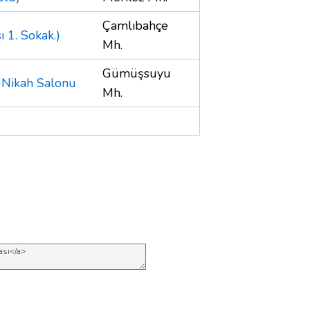
Çamlıbahçe
 1. Sokak.)
Mh.
Gümüşsuyu
 Nikah Salonu
Mh.