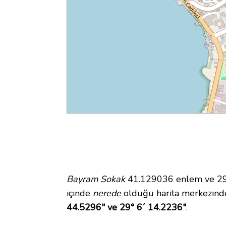
Bayram Sokak
41.129036 enlem ve 29.
içinde
nerede
olduğu harita merkezind
44.5296" ve 29° 6´ 14.2236"
.