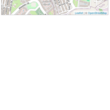
Leaflet
| ©
OpenStreetMap