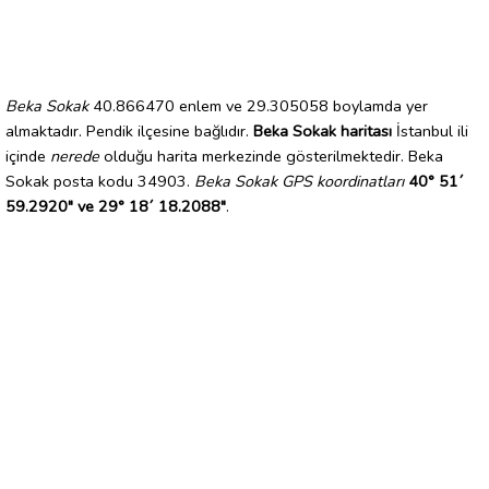
Beka Sokak
40.866470 enlem ve 29.305058 boylamda yer
almaktadır. Pendik ilçesine bağlıdır.
Beka Sokak haritası
İstanbul ili
içinde
nerede
olduğu harita merkezinde gösterilmektedir. Beka
Sokak posta kodu 34903.
Beka Sokak GPS koordinatları
40° 51´
59.2920" ve 29° 18´ 18.2088"
.