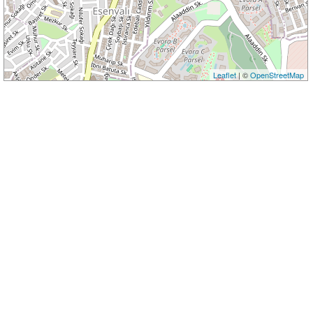
Leaflet
| ©
OpenStreetMap