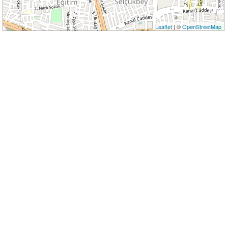
Leaflet
| ©
OpenStreetMap