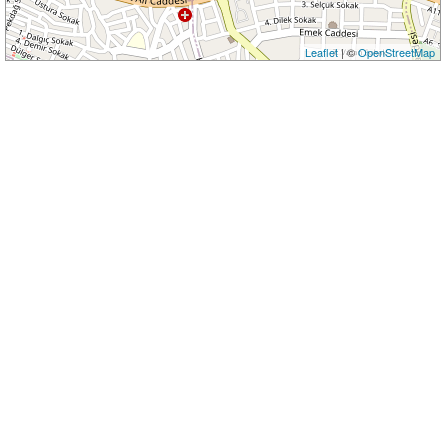
Leaflet
| ©
OpenStreetMap