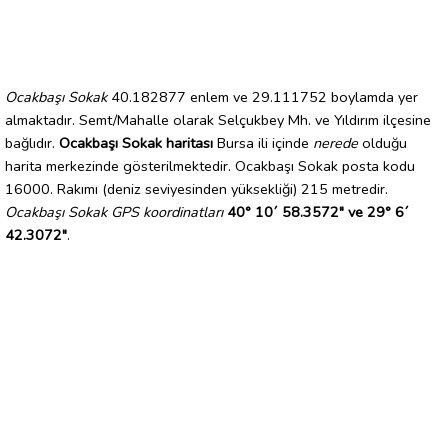
Ocakbaşı Sokak
40.182877 enlem ve 29.111752 boylamda yer
almaktadır. Semt/Mahalle olarak Selçukbey Mh. ve Yıldırım ilçesine
bağlıdır.
Ocakbaşı Sokak haritası
Bursa ili içinde
nerede
olduğu
harita merkezinde gösterilmektedir. Ocakbaşı Sokak posta kodu
16000. Rakımı (deniz seviyesinden yüksekliği) 215 metredir.
Ocakbaşı Sokak GPS koordinatları
40° 10´ 58.3572" ve 29° 6´
42.3072"
.