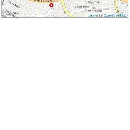
Leaflet
| ©
OpenStreetMap