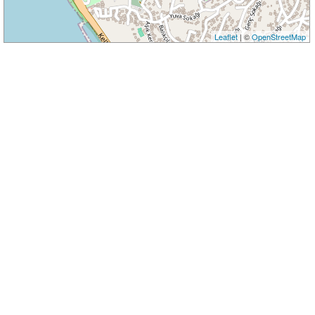
Leaflet
| ©
OpenStreetMap